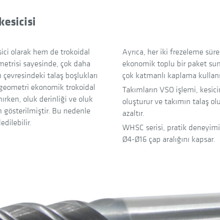
kesicisi
ici olarak hem de trokoidal
Ayrıca, her iki frezeleme sür
ometrisi sayesinde, çok daha
ekonomik toplu bir paket sunm
in çevresindeki talaş boşlukları
çok katmanlı kaplama kullanı
l geometri ekonomik trokoidal
Takımların VSO işlemi, kesic
nırken, oluk derinliği ve oluk
oluşturur ve takımın talaş o
n gösterilmiştir. Bu nedenle
azaltır.
dilebilir.
WHSC serisi, pratik deneyimi
Ø4-Ø16 çap aralığını kapsar.