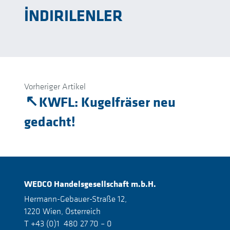
İNDIRILENLER
Vorheriger Artikel
KWFL: Kugelfräser neu
gedacht!
WEDCO
Handelsgesellschaft m.b.H.
Hermann-Gebauer-Straße 12,
1220 Wien, Österreich
T +43 (0)1 480 27 70 – 0