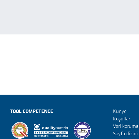
TOOL COMPETENCE
Künye
Koşullar
Veri koruma
Sayfa dizini