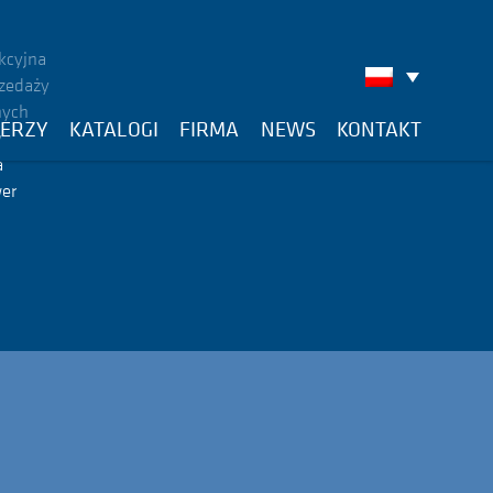
kcyjna
zedaży
nych
ERZY
KATALOGI
FIRMA
NEWS
KONTAKT
y
a
er