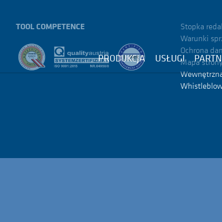
TOOL COMPETENCE
Stopka reda
Warunki spr
Ochrona da
PRODUKCJA
USŁUGI
PARTN
Mapa stron
Wewnętrzn
Whistleblow